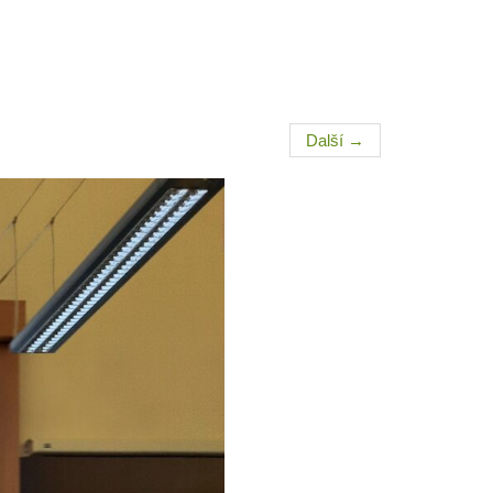
Další
→