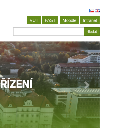
VUT
FAST
Moodle
Intranet
Hledat
Hledat