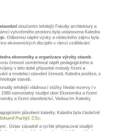
 stavební
sloučením tehdejší Fakulty architektury a
 rámci vytvořeného prostoru byla ustanovena Katedra
ejc
. Odbornou náplní výuky a vědeckého zájmu byla
ice ekonomických disciplín v rámci vzdělávání
tedra ekonomiky a organizace výroby staveb
.
 svou činností usměrňoval náplň pedagogického a
íjeny v této době přípustné metody řízení a
ní a modelaci stavební činnosti. Katedra posléze, s
hnologie staveb.
nutily tehdejší vládnoucí složky hledat rezervy i v
e 1980 samostatný studijní obor Ekonomika a řízení
onomiky a řízení stavebnictví. Vedoucím Katedry
agogickém působení katedry. Katedra byla částečně
 Bohumil Puchýř, CSc.
í . Ústav zásadně a rychle přepracoval studijní