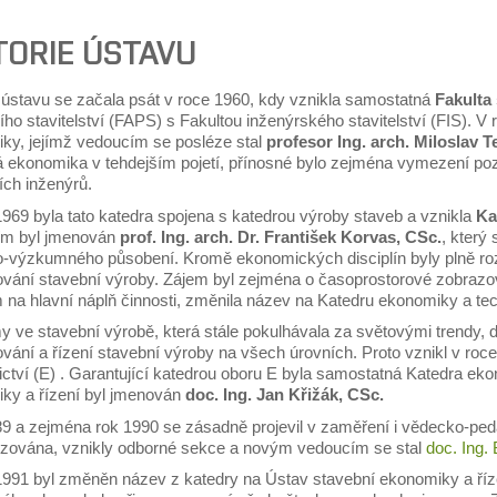
TORIE ÚSTAVU
e ústavu se začala psát v roce 1960, kdy vznikla samostatná
Fakulta
o stavitelství (FAPS) s Fakultou inženýrského stavitelství (FIS). V
ky, jejímž vedoucím se posléze stal
profesor Ing. arch. Miloslav T
 ekonomika v tehdejším pojetí, přínosné bylo zejména vymezení poz
ích inženýrů.
1969 byla tato katedra spojena s katedrou výroby staveb a vznikla
Ka
ím byl jmenován
prof. Ing. arch. Dr. František Korvas, CSc.
, který
-výzkumného působení. Kromě ekonomických disciplín byly plně rozv
ování stavební výroby. Zájem byl zejména o časoprostorové zobrazová
 na hlavní náplň činnosti, změnila název na Katedru ekonomiky a tec
 ve stavební výrobě, která stále pokulhávala za světovými trendy, do
vání a řízení stavební výroby na všech úrovních. Proto vznikl v roc
ictví (E) . Garantující katedrou oboru E byla samostatná Katedra ek
ky a řízení byl jmenován
doc. Ing. Jan Křižák, CSc.
9 a zejména rok 1990 se zásadně projevil v zaměření i vědecko-ped
izována, vznikly odborné sekce a novým vedoucím se stal
doc. Ing.
1991 byl změněn název z katedry na Ústav stavební ekonomiky a řízen