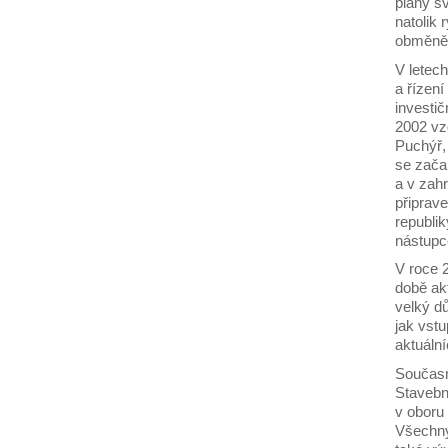
plány s
natolik
obměněn
V letec
a řízen
investi
2002 vz
Puchýř,
se zača
a v zah
připrav
republik
nástupc
V roce 
době ak
velký dů
jak vst
aktuáln
Současn
Stavební
v oboru
Všechny 