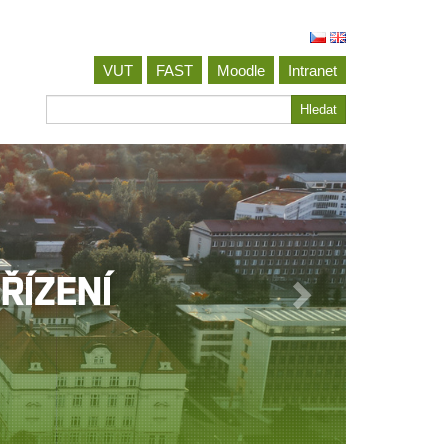
VUT
FAST
Moodle
Intranet
Hledat
Hledat