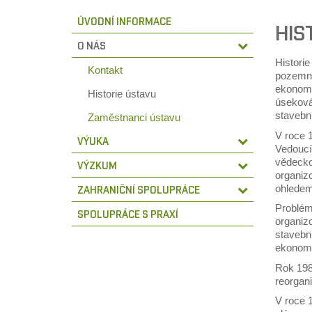
ÚVODNÍ INFORMACE
HIS
O NÁS
Histori
Kontakt
pozemníh
ekonomi
Historie ústavu
úseková
stavebn
Zaměstnanci ústavu
V roce 
VÝUKA
Vedouc
vědecko
VÝZKUM
organiz
ohledem
ZAHRANIČNÍ SPOLUPRÁCE
Problémy
SPOLUPRÁCE S PRAXÍ
organizo
stavebn
ekonomi
Rok 198
reorgan
V roce 