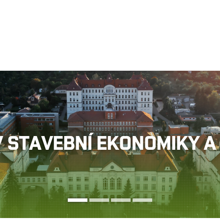
Jít
na
obsah