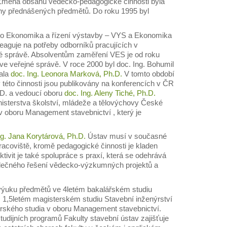
. Změna obsahu vědecko-pedagogické činnosti byla
ahy přednášených předmětů. Do roku 1995 byl
a to Ekonomika a řízení výstavby – VYS a Ekonomika
aguje na potřeby odborníků pracujících v
né správě. Absolventům zaměření VES je od roku
e veřejné správě. V roce 2000 byl doc. Ing. Bohumil
ala
doc. Ing. Leonora Marková, Ph.D.
V tomto období
 této činnosti jsou publikovány na konferencích v ČR
.D. a vedoucí oboru
doc. Ing. Aleny Tiché, Ph.D.
nisterstva školství, mládeže a tělovýchovy České
v oboru Management stavebnictví , který je
ng. Jana Korytárová, Ph.D.
Ústav musí v současné
acoviště, kromě pedagogické činnosti je kladen
ivit je také spolupráce s praxí, která se odehrává
polečného řešení vědecko-výzkumných projektů a
výuku předmětů ve 4letém bakalářském studiu
m 1,5letém magisterském studiu Stavební inženýrství
orského studia v oboru Management stavebnictví.
udijních programů Fakulty stavební ústav zajišťuje