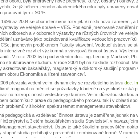
vého oboru, byly připraveny nové předměty, kurzy, obsahy i osnovy
 rychlá, že již během jednoho akademického roku byly upraveny obs
 pracovní tým z 90 %.
h 1996 až 2004 se obor intenzivně rozvíjel. Vznikla nová zaměření, 
í výstavby ve veřejné správě – VES. Posledně jmenované zaměření re
čních odborech a v odborech výstavby na různých úrovních ve veřej
dělání uznáváno jako požadovaná kvalifikace vedoucích pracovníků v
 CSc. jmenován proděkanem Fakulty stavební. Vedoucí ústavu se st
la intenzívně rozvíjet výzkumná a vývojová činnost ústavu. Výsledky
raničí. V roce 2003 bylo pod vedením doc. Ing. Leonory Markové, Ph
eno strukturované studium. V roce 2004 byl na základě rozhodnutí Mi
y akreditován bakalářský, magisterský a doktorský studijní program 
em oboru Ekonomika a řízení stavebnictví.
2009 převzala vedení velmi dynamicky se rozvíjejícího ústavu
doc. I
tivně reagovat na měnící se požadavky kladené na vysokoškolská pr
raz na rozvoj činnosti vědecko-výzkumné. Velmi důležitou složkou akt
upem odborníků z praxe do pedagogického procesu tak i v oblasti s
ích problémů v širokém spektru témat managementu stavebnictví.
á pedagogická a vzdělávací činnost ústavu je zaměřena jednak na 
 inženýrství a 3letém bakalářském studiu Stavitelství, v navazující
 Management stavebnictví. Ústav je také školícím pracovištěm dokt
stupně studia probíhají v prezenční i kombinované formě. V rámci st