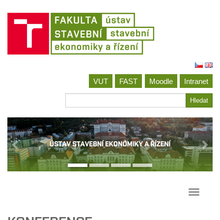
Jít
na
VUT
FAST
Moodle
Intranet
obsah
Hledat
Hledat
Přepína
navigac