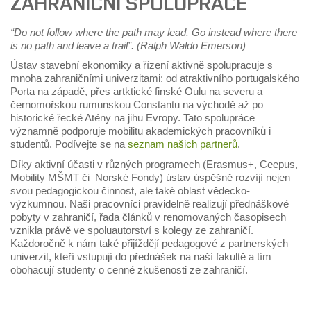
ZAHRANIČNÍ SPOLUPRÁCE
“Do not follow where the path may lead. Go instead where there
is no path and leave a trail”. (Ralph Waldo Emerson)
Ústav stavební ekonomiky a řízení aktivně spolupracuje s
mnoha zahraničními univerzitami: od atraktivního portugalského
Porta na západě, přes artktické finské Oulu na severu a
černomořskou rumunskou Constantu na východě až po
historické řecké Atény na jihu Evropy. Tato spolupráce
významně podporuje mobilitu akademických pracovníků i
studentů. Podívejte se na
seznam našich partnerů
.
Díky aktivní účasti v různých programech (Erasmus+, Ceepus,
Mobility MŠMT či Norské Fondy) ústav úspěšně rozvíjí nejen
svou pedagogickou činnost, ale také oblast vědecko-
výzkumnou. Naši pracovníci pravidelně realizují přednáškové
pobyty v zahraničí, řada článků v renomovaných časopisech
vznikla právě ve spoluautorství s kolegy ze zahraničí.
Každoročně k nám také přijíždějí pedagogové z partnerských
univerzit, kteří vstupují do přednášek na naší fakultě a tím
obohacují studenty o cenné zkušenosti ze zahraničí.