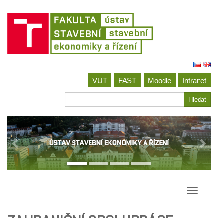
Jít
na
VUT
FAST
Moodle
Intranet
obsah
Hledat
Hledat
Přepína
navigac