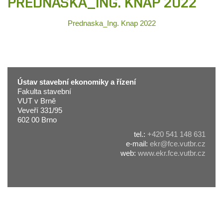
PREDNASKA_ING. KNAP 2022
Prednaska_Ing. Knap 2022
Ústav stavební ekonomiky a řízení
Fakulta stavební
VUT v Brně
Veveří 331/95
602 00 Brno
tel.:
+420 541 148 631
e-mail:
ekr@fce.vutbr.cz
web:
www.ekr.fce.vutbr.cz