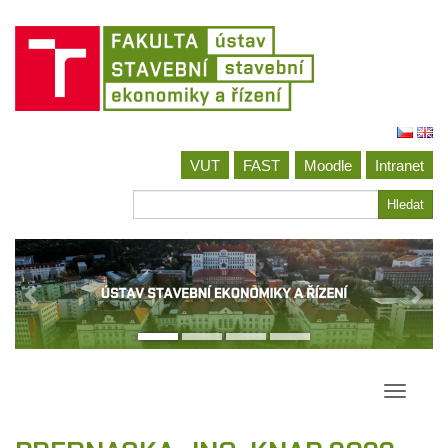
Jít
na
VUT
FAST
Moodle
Intranet
obsah
Hledat
Hledat
Přepína
navigac