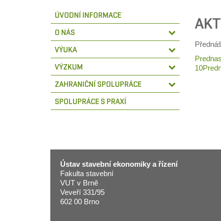
ÚVODNÍ INFORMACE
AKT
O NÁS
Přednáš
VÝUKA
Prednas
VÝZKUM
10
Predn
ZAHRANIČNÍ SPOLUPRÁCE
SPOLUPRÁCE S PRAXÍ
Ústav stavební ekonomiky a řízení
Fakulta stavební
VUT v Brně
Veveří 331/95
602 00 Brno