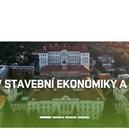
Jít
na
obsah