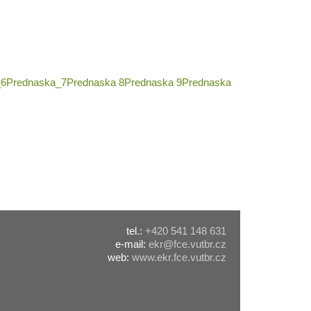
_6
Prednaska_7
Prednaska 8
Prednaska 9
Prednaska
tel.:
+420 541 148 631
e-mail:
ekr@fce.vutbr.cz
web:
www.ekr.fce.vutbr.cz