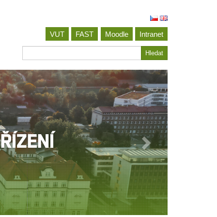
VUT
FAST
Moodle
Intranet
Hledat
Hledat