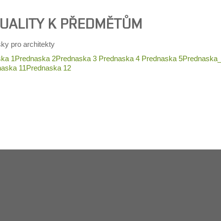
UALITY K PŘEDMĚTŮM
ky pro architekty
ka 1
Prednaska 2
Prednaska 3
Prednaska 4
Prednaska 5
Prednaska
aska 11
Prednaska 12