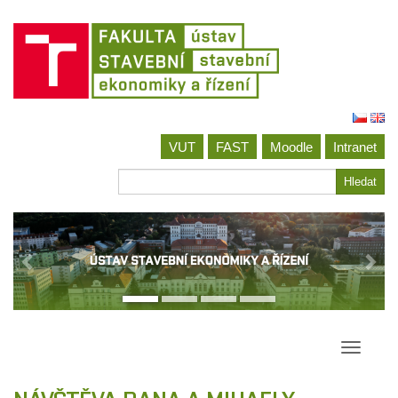
Jít
na
VUT
FAST
Moodle
Intranet
obsah
Hledat
Hledat
Přepína
navigac