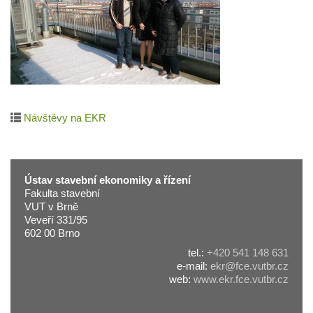
Návštěvy na EKR
Ústav stavební ekonomiky a řízení
Fakulta stavební
VUT v Brně
Veveří 331/95
602 00 Brno
tel.:
+420 541 148 631
e-mail:
ekr@fce.vutbr.cz
web:
www.ekr.fce.vutbr.cz