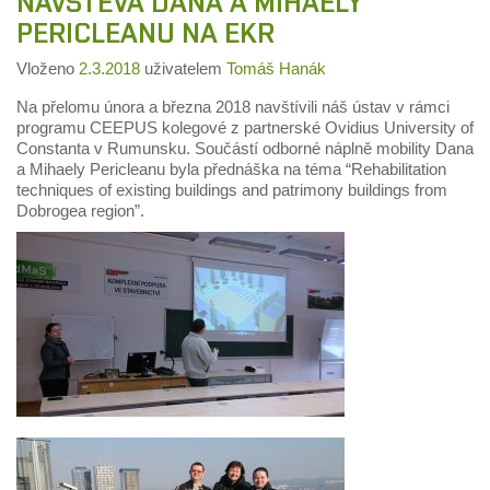
NÁVŠTĚVA DANA A MIHAELY
PERICLEANU NA EKR
Vloženo
2.3.2018
uživatelem
Tomáš Hanák
Na přelomu února a března 2018 navštívili náš ústav v rámci
programu CEEPUS kolegové z partnerské Ovidius University of
Constanta v Rumunsku. Součástí odborné náplně mobility Dana
a Mihaely Pericleanu byla přednáška na téma “Rehabilitation
techniques of existing buildings and patrimony buildings from
Dobrogea region”.