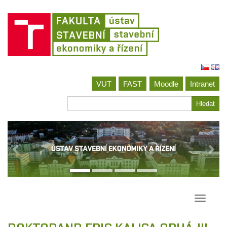
Jít
na
VUT
FAST
Moodle
Intranet
obsah
Hledat
Hledat
Přepína
navigac