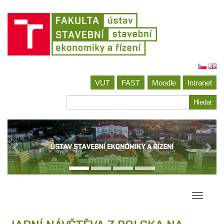
Jít
na
VUT
FAST
Moodle
Intranet
obsah
Hledat
Hledat
Přepína
navigac