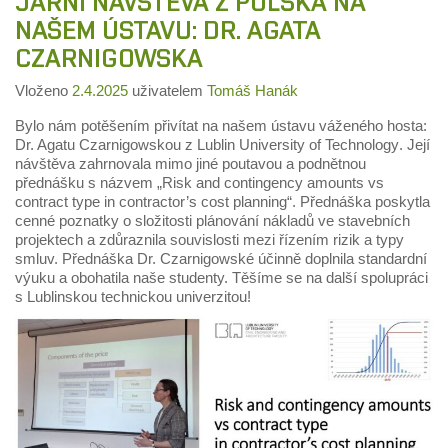
JARNÍ NÁVŠTĚVA Z POLSKA NA
NAŠEM ÚSTAVU: DR. AGATA
CZARNIGOWSKA
Vloženo
2.4.2025
uživatelem
Tomáš Hanák
Bylo nám potěšením přivítat na našem ústavu váženého hosta:
Dr. Agatu Czarnigowskou z
Lublin University of Technology
.
Její
návštěva zahrnovala mimo jiné poutavou a podnětnou
přednášku s názvem „
Risk and contingency amounts vs
contract type in contractor’s cost planning
“.
Přednáška poskytla
cenné poznatky o složitosti plánování nákladů ve stavebních
projektech a zdůraznila souvislosti mezi řízením rizik a typy
smluv.
Přednáška Dr. Czarnigowské účinně doplnila standardní
výuku a obohatila naše studenty.
Těšíme se na další spolupráci
s Lublinskou technickou univerzitou!