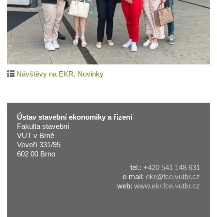
Návštěvy na EKR
,
Novinky
Ústav stavební ekonomiky a řízení
Fakulta stavební
VUT v Brně
Veveří 331/95
602 00 Brno
tel.:
+420 541 148 631
e-mail:
ekr@fce.vutbr.cz
web:
www.ekr.fce.vutbr.cz