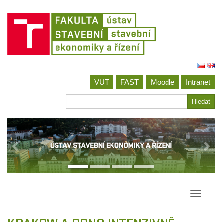
Jít
na
VUT
FAST
Moodle
Intranet
obsah
Hledat
Hledat
Přepína
navigac