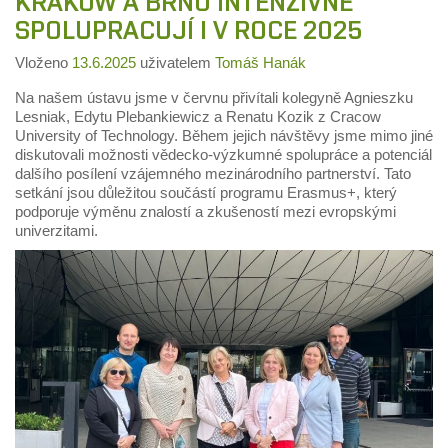
KRAKOW A BRNO INTENZIVNĚ
SPOLUPRACUJÍ I V ROCE 2025
Vloženo
13.6.2025
uživatelem
Tomáš Hanák
Na našem ústavu jsme v červnu přivítali kolegyně Agnieszku
Lesniak, Edytu Plebankiewicz a Renatu Kozik z Cracow
University of Technology. Během jejich návštěvy jsme mimo jiné
diskutovali možnosti vědecko-výzkumné spolupráce a potenciál
dalšího posílení vzájemného mezinárodního partnerství. Tato
setkání jsou důležitou součástí programu Erasmus+, který
podporuje výměnu znalostí a zkušeností mezi evropskými
univerzitami.